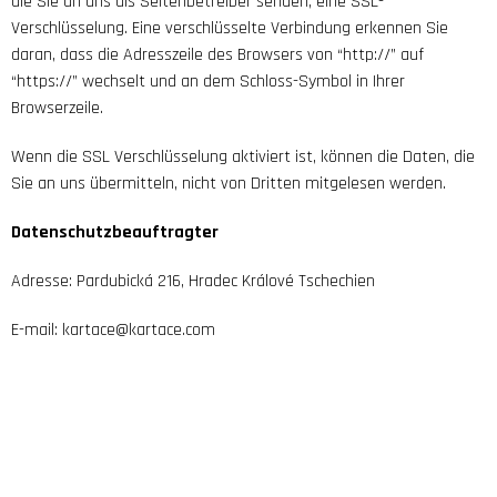
die Sie an uns als Seitenbetreiber senden, eine SSL-
Verschlüsselung. Eine verschlüsselte Verbindung erkennen Sie
daran, dass die Adresszeile des Browsers von “http://” auf
“https://” wechselt und an dem Schloss-Symbol in Ihrer
Browserzeile.
Wenn die SSL Verschlüsselung aktiviert ist, können die Daten, die
Sie an uns übermitteln, nicht von Dritten mitgelesen werden.
Datenschutzbeauftragter
Adresse: Pardubická 216, Hradec Králové Tschechien
E-mail: kartace@kartace.com