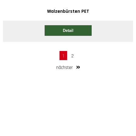
Walzenbürsten PET
Detail
1
2
nächster