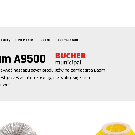
odukty
Po Marce
Beam
Beam A9500
am A9500
używać następujących produktów na zamiatarce
Beam
Jeśli jesteś zainteresowany, nie wahaj się z nami
tować.