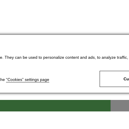
. They can be used to personalize content and ads, to analyze traffic, an
Cu
 the
“Cookies” settings page
ek, s.r.o.
Dla klientów