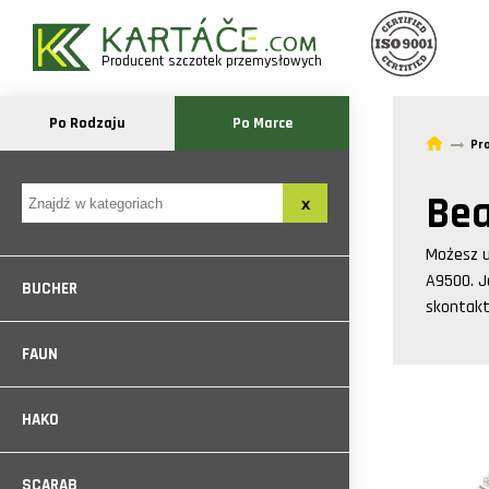
Producent szczotek przemysłowych
Po Rodzaju
Po Marce
Pr
Be
Możesz 
A9500
. 
BUCHER
skontak
FAUN
HAKO
SCARAB