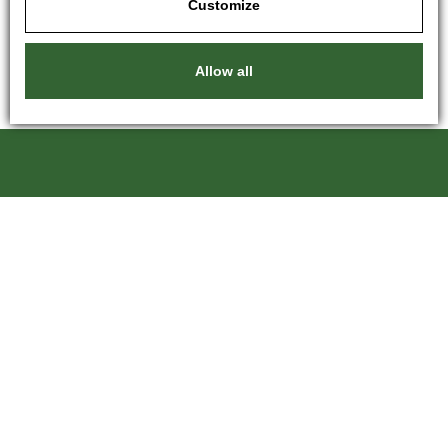
Customize
Allow all
Kartáče Souček, s.r.o.
Pardubická 216
500 04 Hradec Králové 4
Republika Czeska
+420 601 246 204
kartace@kartace.com