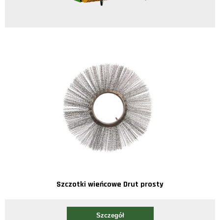
Szczotki wieńcowe Drut prosty
Szczegół