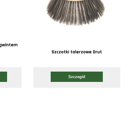
z gwintem
Szczotki talerzowe Drut
Szczegół