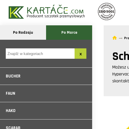
Producent szczotek przemysłowych
Po Rodzaju
Po Marce
Pr
Sch
Możesz 
Hypervac
BUCHER
skontak
FAUN
HAKO
SCARAB