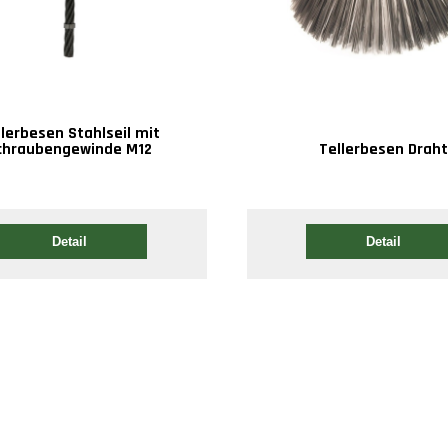
llerbesen Stahlseil mit
chraubengewinde M12
Tellerbesen Drah
Detail
Detail