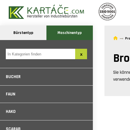
Hersteller von Industriebürsten
Bürstentyp
Maschinentyp
Pr
Bro
Sie könn
BUCHER
verwende
FAUN
HAKO
SCARAB