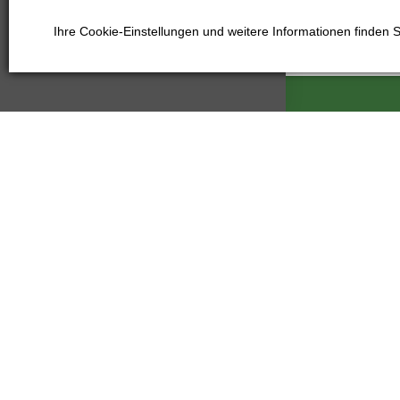
Ihre Cookie-Einstellungen und weitere Informationen finden 
Kartáče Souč
Pardubická 21
500 04 Hradec
Tschechien
+420 601
kartace