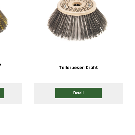
P
Tellerbesen Draht
Detail