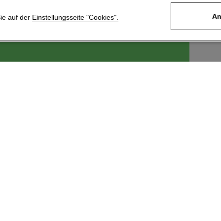
An
Sie auf der
Einstellungsseite "Cookies".
ek, s.r.o.
Für Kunden
6
Nachrichten
 Králové 4
Technischer Support
Laden Sie unseren
Produktkatalog herunter
 246 204
Treten Sie unserem
@kartace.com
Vertriebsnetz bei
Datenschutzerklärung