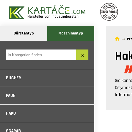
Hersteller von Industriebürsten
Bürstentyp
Maschinentyp
Pr
Hak
BUCHER
Sie könn
Citymas
Informat
FAUN
HAKO
SCARAB