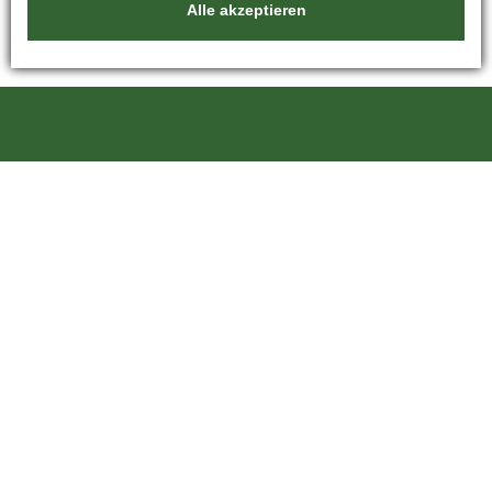
Alle akzeptieren
Kartáče Souček, s.r.o.
Pardubická 216
500 04 Hradec Králové 4
Tschechien
+420 601 246 204
kartace@kartace.com
Für Kunden