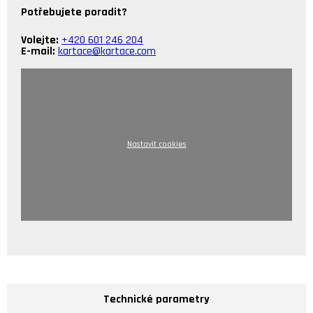
Potřebujete poradit?
Volejte:
+420 601 246 204
E-mail:
kartace@kartace.com
Nastavit cookies
Technické parametry